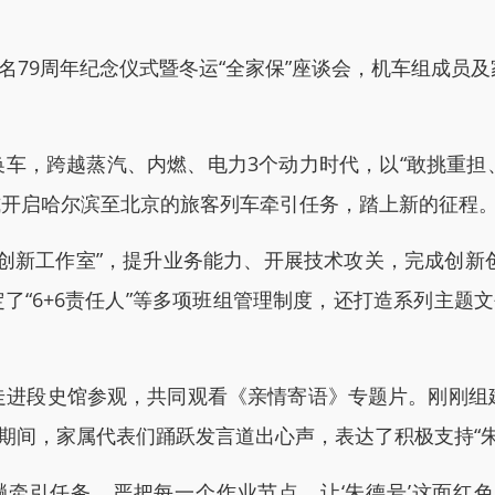
79周年纪念仪式暨冬运“全家保”座谈会，机车组成员
换车，跨越蒸汽、内燃、电力3个动力时代，以“敢挑重担、
正式开启哈尔滨至北京的旅客列车牵引任务，踏上新的征程
模创新工作室”，提升业务能力、开展技术攻关，完成创新
制定了“6+6责任人”等多项班组管理制度，还打造系列主题
段史馆参观，共同观看《亲情寄语》专题片。刚刚组
谈期间，家属代表们踊跃发言道出心声，表达了积极支持“
引任务、严把每一个作业节点，让‘朱德号’这面红