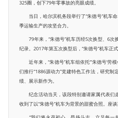
325圈，创下79年零事故的亮眼成绩。
当日，哈尔滨机务段举行了“朱德号”机车命名
季运输生产的攻坚合力。
79年来，“朱德号”机车历经5次换型、6次
纪录。2017年第五次换型后，“朱德号”机车
近年来，“朱德号”机车组依托“‘朱德号’劳
们推行“1886源动力”党建特色工作法，研究
绩、展示新作为。
纪念活动当天，该段特别邀请家属代表们走进
收到了以“朱德号”机车为背景的甜蜜合照。座
“我们将永葆初心、昂扬斗志，立足每一趟牵