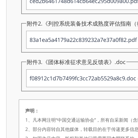
ced2b6461748d614cb64ec295d009a00.pd
附件2.《列控系统装备技术成熟度评估指南（征
83a1ea5a4179a22c839232a7e37a0f82.pdf
附件3.《团体标准征求意见反馈表》.doc
f08912c1d7b7499fc3cc72ab5529a8c9.doc
声明：
1、凡本网注明“中国交通运输协会”，所有自采新闻（
2、部分内容转自其他媒体，转载目的在于传递更多信