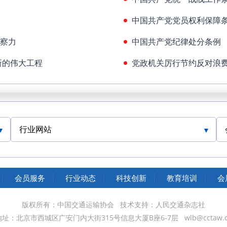
中国共产党党员权利保障
察力
中国共产党纪律处分条例
新的伟大工程
党政机关厉行节约反对浪
行业网站
人民交通网
中国民航网
会员服务
行业动态
科技创新
教育培训
会
人民铁道网
中国水运网
版权所有：中国交通运输协会
技术支持：人民交通杂志社
地址：北京市西城区广安门内大街315号信息大厦B座6-7层
wlb@cctaw.