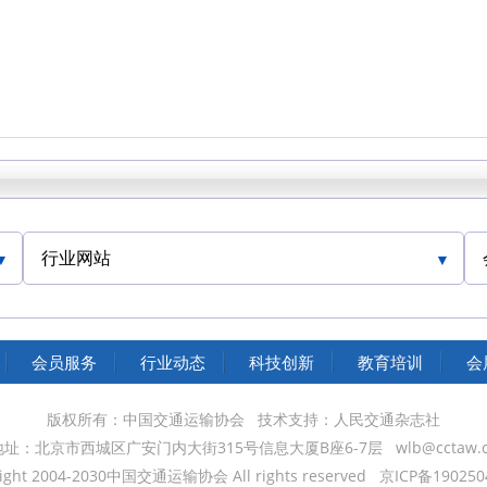
行业网站
人民交通网
中国民航网
会员服务
行业动态
科技创新
教育培训
会
人民铁道网
中国水运网
版权所有：中国交通运输协会
技术支持：人民交通杂志社
地址：北京市西城区广安门内大街315号信息大厦B座6-7层
wlb@cctaw.
ight 2004-2030中国交通运输协会 All rights reserved
京ICP备190250